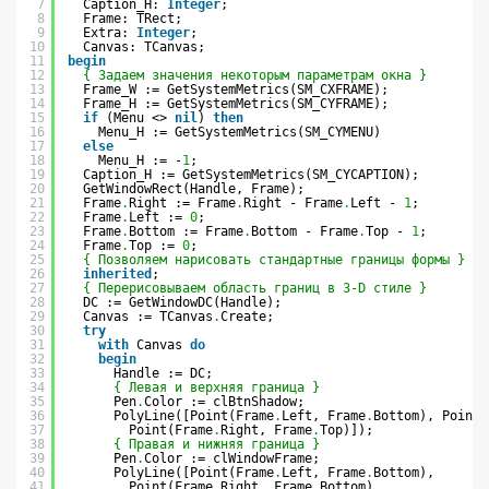
7
Caption_H: 
Integer
;
8
Frame: TRect;
9
Extra: 
Integer
;
10
Canvas: TCanvas;
11
begin
12
{ Задаем значения некоторым параметрам окна }
13
Frame_W := GetSystemMetrics(SM_CXFRAME);
14
Frame_H := GetSystemMetrics(SM_CYFRAME);
15
if
(Menu <> 
nil
) 
then
16
Menu_H := GetSystemMetrics(SM_CYMENU)
17
else
18
Menu_H := -
1
;
19
Caption_H := GetSystemMetrics(SM_CYCAPTION);
20
GetWindowRect(Handle, Frame);
21
Frame
.
Right := Frame
.
Right - Frame
.
Left - 
1
;
22
Frame
.
Left := 
0
;
23
Frame
.
Bottom := Frame
.
Bottom - Frame
.
Top - 
1
;
24
Frame
.
Top := 
0
;
25
{ Позволяем нарисовать стандартные границы формы }
26
inherited
;
27
{ Перерисовываем область границ в 3-D стиле }
28
DC := GetWindowDC(Handle);
29
Canvas := TCanvas
.
Create;
30
try
31
with
Canvas 
do
32
begin
33
Handle := DC;
34
{ Левая и верхняя граница }
35
Pen
.
Color := clBtnShadow;
36
PolyLine([Point(Frame
.
Left, Frame
.
Bottom), Point(
37
Point(Frame
.
Right, Frame
.
Top)]);
38
{ Правая и нижняя граница }
39
Pen
.
Color := clWindowFrame;
40
PolyLine([Point(Frame
.
Left, Frame
.
Bottom),
41
Point(Frame
.
Right, Frame
.
Bottom),