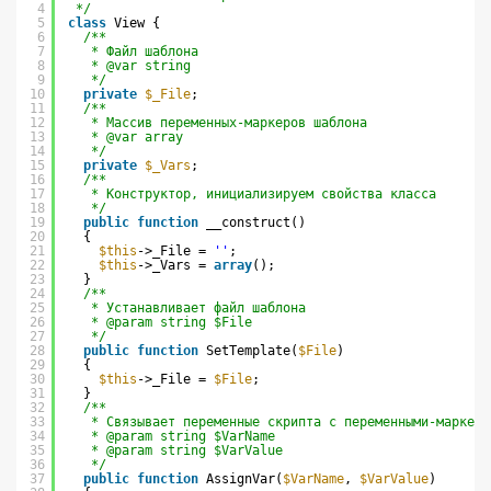
4
*/
5
class
View {
6
/**
7
* Файл шаблона
8
* @var string
9
*/
10
private
$_File
;
11
/**
12
* Массив переменных-маркеров шаблона
13
* @var array
14
*/
15
private
$_Vars
;
16
/**
17
* Конструктор, инициализируем свойства класса
18
*/
19
public
function
__construct()
20
{
21
$this
->_File = 
''
;
22
$this
->_Vars = 
array
();
23
}
24
/**
25
* Устанавливает файл шаблона
26
* @param string $File
27
*/
28
public
function
SetTemplate(
$File
)
29
{
30
$this
->_File = 
$File
;
31
}
32
/**
33
* Связывает переменные скрипта с переменными-маркера
34
* @param string $VarName
35
* @param string $VarValue
36
*/
37
public
function
AssignVar(
$VarName
, 
$VarValue
)