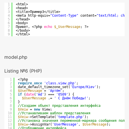
1
<html>
2
<head>
3
<title>Пример3</title>
4
<meta http-equiv=
"Content-Type"
content=
"text/html; char
5
</head>
6
<body>
7
Привет, <?php 
echo
$_UserMessage
; ?>
8
</body>
9
</html>
model.php
Listing №6 (PHP)
1
<?php
2
require_once
'class.view.php'
;
3
date_default_timezone_set(
'Europe/Kiev'
);
4
$UserMessage
= 
'Артём'
;
5
if
(
date
(
'md'
) === 
'0509'
) {
6
$UserMessage
.= 
' С Днём Победы!'
;
7
}
8
//Создаем объект представления интерфейса
9
$Veiw
= 
new
View;
10
//Устанавливаем шаблон представления
11
$Veiw
->SetTemplate(
'template.php'
);
12
//Установка значения переменной-маркера сообщения польз
13
$Veiw
->AssignVar(
'UserMessage'
, 
$UserMessage
);
14
//Отображение интерфейса