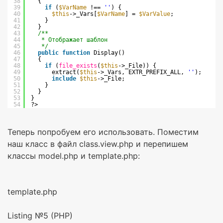
38
{
39
if
(
$VarName
!== 
''
) {
40
$this
->_Vars[
$VarName
] = 
$VarValue
;
41
}
42
}
43
/**
44
* Отображает шаблон
45
*/
46
public
function
Display()
47
{
48
if
(
file_exists
(
$this
->_File)) {
49
extract(
$this
->_Vars, EXTR_PREFIX_ALL, 
''
);
50
include
$this
->_File;
51
}
52
}
53
}
54
?>
Теперь попробуем его использовать. Поместим
наш класс в файл class.view.php и перепишем
классы model.php и template.php:
template.php
Listing №5 (PHP)