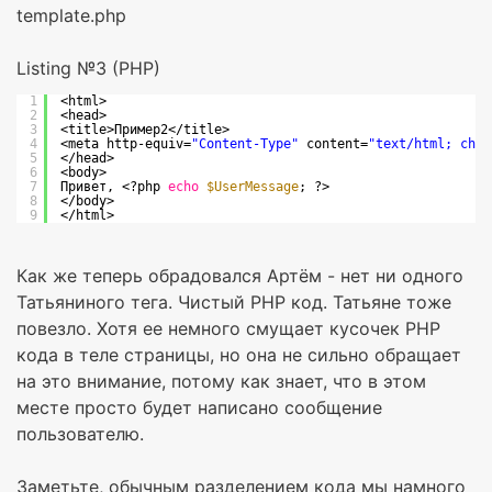
template.php
Listing №3 (PHP)
1
<html>
2
<head>
3
<title>Пример2</title>
4
<meta http-equiv=
"Content-Type"
content=
"text/html; char
5
</head>
6
<body>
7
Привет, <?php 
echo
$UserMessage
; ?>
8
</body>
9
</html>
Как же теперь обрадовался Артём - нет ни одного
Татьяниного тега. Чистый PHP код. Татьяне тоже
повезло. Хотя ее немного смущает кусочек PHP
кода в теле страницы, но она не сильно обращает
на это внимание, потому как знает, что в этом
месте просто будет написано сообщение
пользователю.
Заметьте, обычным разделением кода мы намного