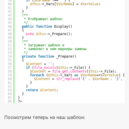
39
if
(
$VarName
!== 
''
) {
40
$this
->_Vars[
$VarName
] = 
$VarValue
;
41
}
42
}
43
/**
44
* Отображает шаблон
45
*/
46
public
function
Display()
47
{
48
echo
$this
->_Prepare();
49
}
50
/**
51
* Загружает шаблон и
52
* заменяет в нем маркеры замены
53
*/
54
private
function
_Prepare()
55
{
56
$Content
= 
''
;
57
if
(
file_exists
(
$this
->_File)) {
58
$Content
= 
file_get_contents
(
$this
->_File);
59
foreach
(
$this
->_Vars 
as
$VarName
=>
$VarValue
) {
60
$Content
= 
str_replace
(
'{'
. 
$VarName
. 
'}'
, 
$V
61
}
62
}
63
return
$Content
;
64
}
65
}
66
?>
Посмотрим теперь на наш шаблон: