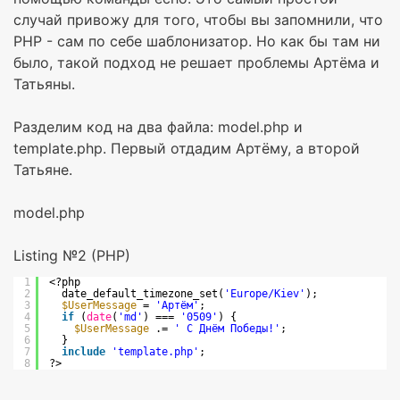
случай привожу для того, чтобы вы запомнили, что
PHP - сам по себе шаблонизатор. Но как бы там ни
было, такой подход не решает проблемы Артёма и
Татьяны.
Разделим код на два файла: model.php и
template.php. Первый отдадим Артёму, а второй
Татьяне.
model.php
Listing №2 (PHP)
1
<?php
2
date_default_timezone_set(
'Europe/Kiev'
);
3
$UserMessage
= 
'Артём'
;
4
if
(
date
(
'md'
) === 
'0509'
) {
5
$UserMessage
.= 
' С Днём Победы!'
;
6
}
7
include
'template.php'
;
8
?>