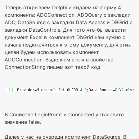
Теперь открываем Delphi и кидаем на форму 4
компонента: ADOConnection, ADOQuery с закладки
ADO, DataSource с закладки Data Access и DBGrid с
закладки DataControls. Для того что-бы вывести
документ Excel в компонент DbGrid нам нужно с
начала подключиться к этому документу, для этих
целей будем использовать компонент
ADOConnection. Выделяем его и в свойстве
ConnectionString пишем вот такой код
1
Provider=Microsoft
.
Jet
.
OLEDB
.4.0
;Data Source=C:\
2.
xls;
Ex
В Свойстве LoginPromt и Connected установите
значение false.
Далее у нас на очереди компонент DataSource, В