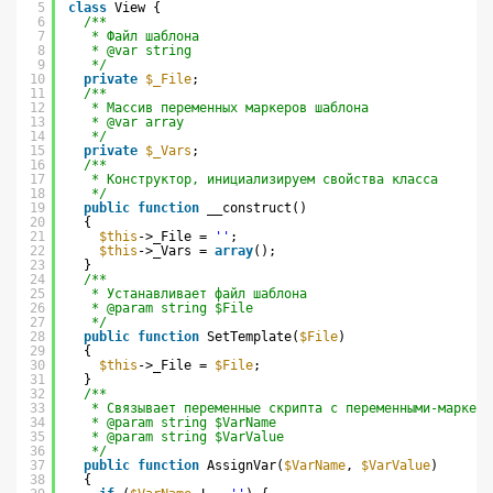
5
class
View {
6
/**
7
* Файл шаблона
8
* @var string
9
*/
10
private
$_File
;
11
/**
12
* Массив переменных маркеров шаблона
13
* @var array
14
*/
15
private
$_Vars
;
16
/**
17
* Конструктор, инициализируем свойства класса
18
*/
19
public
function
__construct()
20
{
21
$this
->_File = 
''
;
22
$this
->_Vars = 
array
();
23
}
24
/**
25
* Устанавливает файл шаблона
26
* @param string $File
27
*/
28
public
function
SetTemplate(
$File
)
29
{
30
$this
->_File = 
$File
;
31
}
32
/**
33
* Связывает переменные скрипта с переменными-маркера
34
* @param string $VarName
35
* @param string $VarValue
36
*/
37
public
function
AssignVar(
$VarName
, 
$VarValue
)
38
{