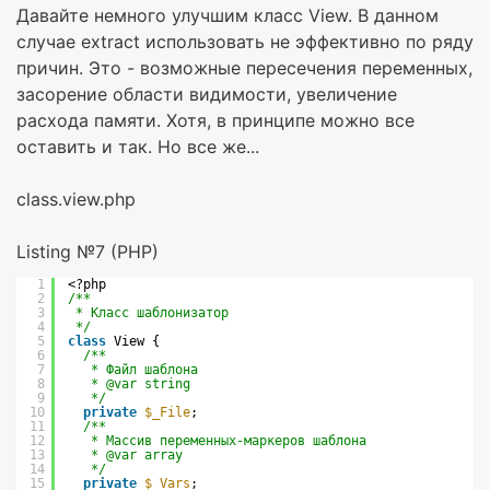
Давайте немного улучшим класс View. В данном
случае extract использовать не эффективно по ряду
причин. Это - возможные пересечения переменных,
засорение области видимости, увеличение
расхода памяти. Хотя, в принципе можно все
оставить и так. Но все же...
class.view.php
Listing №7 (PHP)
1
<?php
2
/**
3
* Класс шаблонизатор
4
*/
5
class
View {
6
/**
7
* Файл шаблона
8
* @var string
9
*/
10
private
$_File
;
11
/**
12
* Массив переменных-маркеров шаблона
13
* @var array
14
*/
15
private
$_Vars
;