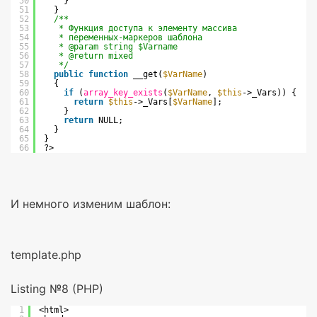
50
}
51
}
52
/**
53
* Функция доступа к элементу массива
54
* переменных-маркеров шаблона
55
* @param string $Varname
56
* @return mixed
57
*/
58
public
function
__get(
$VarName
)
59
{
60
if
(
array_key_exists
(
$VarName
, 
$this
->_Vars)) {
61
return
$this
->_Vars[
$VarName
];
62
}
63
return
NULL;
64
}
65
}
66
?>
И немного изменим шаблон:
template.php
Listing №8 (PHP)
1
<html>