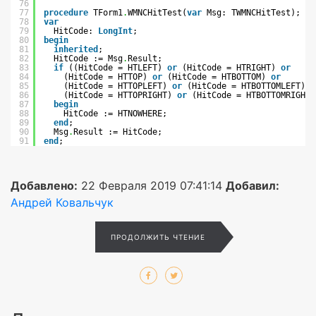
76
77
procedure
TForm1
.
WMNCHitTest(
var
Msg: TWMNCHitTest);
78
var
79
HitCode: 
LongInt
;
80
begin
81
inherited
;
82
HitCode := Msg
.
Result;
83
if
((HitCode = HTLEFT) 
or
(HitCode = HTRIGHT) 
or
84
(HitCode = HTTOP) 
or
(HitCode = HTBOTTOM) 
or
85
(HitCode = HTTOPLEFT) 
or
(HitCode = HTBOTTOMLEFT) 
o
86
(HitCode = HTTOPRIGHT) 
or
(HitCode = HTBOTTOMRIGHT)
87
begin
88
HitCode := HTNOWHERE;
89
end
;
90
Msg
.
Result := HitCode;
91
end
;
Добавлено:
22 Февраля 2019 07:41:14
Добавил:
Андрей Ковальчук
ПРОДОЛЖИТЬ ЧТЕНИЕ