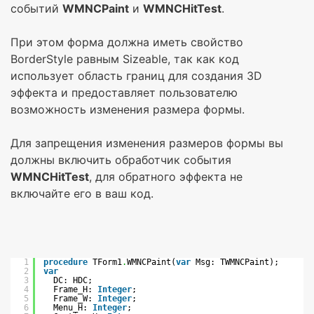
событий
WMNCPaint
и
WMNCHitTest
.
При этом форма должна иметь свойство
BorderStyle равным Sizeable, так как код
использует область границ для создания 3D
эффекта и предоставляет пользователю
возможность изменения размера формы.
Для запрещения изменения размеров формы вы
должны включить обработчик события
WMNCHitTest
, для обратного эффекта не
включайте его в ваш код.
1
procedure
TForm1
.
WMNCPaint(
var
Msg: TWMNCPaint);
2
var
3
DC: HDC;
4
Frame_H: 
Integer
;
5
Frame_W: 
Integer
;
6
Menu_H: 
Integer
;