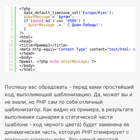
1
<?php
2
date_default_timezone_set(
'Europe/Kiev'
);
3
$UserMessage
= 
'Артём'
;
4
if
(
date
(
'md'
) === 
'0509'
) {
5
$UserMessage
.= 
' С Днём Победы!'
;
6
}
7
?>
8
<html>
9
<head>
10
<title>Пример1</title>
11
<meta http-equiv=
"Content-Type"
content=
"text/html; cha
12
</head>
13
<body>
14
Привет, <?php 
echo
$UserMessage
; ?>
15
</body>
16
</html>
Поспешу вас обрадовать - перед вами простейший
код, выполняющий шаблонизацию. Да, может вы и
не знали, но PHP сам по себе отличный
шаблонизатор. Как видно из примера, в результате
выполнения сценария в статической части
(шаблоне - код черного цвета) будет заменена ее
динамическая часть, которую PHP сгенерирует с
помощью команды echo. Это самый простой