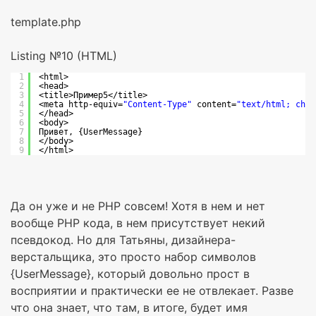
template.php
Listing №10 (HTML)
1
<html>
2
<head>
3
<title>Пример5</title>
4
<meta http-equiv=
"Content-Type"
content=
"text/html; char
5
</head>
6
<body>
7
Привет, {UserMessage}
8
</body>
9
</html>
Да он уже и не PHP совсем! Хотя в нем и нет
вообще PHP кода, в нем присутствует некий
псевдокод. Но для Татьяны, дизайнера-
верстальщика, это просто набор символов
{UserMessage}, который довольно прост в
восприятии и практически ее не отвлекает. Разве
что она знает, что там, в итоге, будет имя