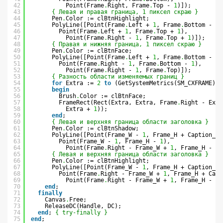
42
Point(Frame
.
Right, Frame
.
Top - 
1
)]);
43
{ Левая и правая граница, 1 пиксел скраю }
44
Pen
.
Color := clBtnHighlight;
45
PolyLine([Point(Frame
.
Left + 
1
, Frame
.
Bottom - 
1
)
46
Point(Frame
.
Left + 
1
, Frame
.
Top + 
1
),
47
Point(Frame
.
Right - 
1
, Frame
.
Top + 
1
)]);
48
{ Правая и нижняя граница, 1 пиксел скраю }
49
Pen
.
Color := clBtnFace;
50
PolyLine([Point(Frame
.
Left + 
1
, Frame
.
Bottom - 
1
)
51
Point(Frame
.
Right - 
1
, Frame
.
Bottom - 
1
),
52
Point(Frame
.
Right - 
1
, Frame
.
Top)]);
53
{ Разность области изменяемых границ }
54
for
Extra := 
2
to
(GetSystemMetrics(SM_CXFRAME) -
55
begin
56
Brush
.
Color := clBtnFace;
57
FrameRect(Rect(Extra, Extra, Frame
.
Right - Extr
58
Extra + 
1
));
59
end
;
60
{ Левая и верхняя граница области заголовка }
61
Pen
.
Color := clBtnShadow;
62
PolyLine([Point(Frame_W - 
1
, Frame_H + Caption_H 
63
Point(Frame_W - 
1
, Frame_H - 
1
),
64
Point(Frame
.
Right - Frame_W + 
1
, Frame_H - 
1
)
65
{ Левая и верхняя граница области заголовка }
66
Pen
.
Color := clBtnHighlight;
67
PolyLine([Point(Frame_W - 
1
, Frame_H + Caption_H 
68
Point(Frame
.
Right - Frame_W + 
1
, Frame_H + Capt
69
Point(Frame
.
Right - Frame_W + 
1
, Frame_H - 
1
)
70
end
;
71
finally
72
Canvas
.
Free;
73
ReleaseDC(Handle, DC);
74
end
; 
{ try-finally }
75
end
;