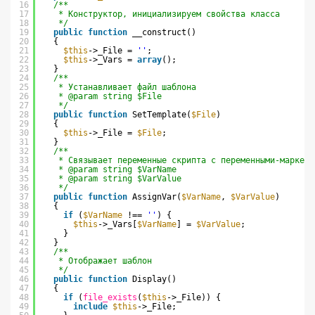
16
/**
17
* Конструктор, инициализируем свойства класса
18
*/
19
public
function
__construct()
20
{
21
$this
->_File = 
''
;
22
$this
->_Vars = 
array
();
23
}
24
/**
25
* Устанавливает файл шаблона
26
* @param string $File
27
*/
28
public
function
SetTemplate(
$File
)
29
{
30
$this
->_File = 
$File
;
31
}
32
/**
33
* Связывает переменные скрипта с переменными-маркера
34
* @param string $VarName
35
* @param string $VarValue
36
*/
37
public
function
AssignVar(
$VarName
, 
$VarValue
)
38
{
39
if
(
$VarName
!== 
''
) {
40
$this
->_Vars[
$VarName
] = 
$VarValue
;
41
}
42
}
43
/**
44
* Отображает шаблон
45
*/
46
public
function
Display()
47
{
48
if
(
file_exists
(
$this
->_File)) {
49
include
$this
->_File;