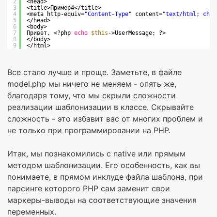
2
<head>
3
<title>Пример4</title>
4
<meta http-equiv=
"Content-Type"
content=
"text/html; char
5
</head>
6
<body>
7
Привет, <?php 
echo
$this
->UserMessage; ?>
8
</body>
9
</html>
Все стало лучше и проще. Заметьте, в файле
model.php мы ничего не меняем - опять же,
благодаря тому, что мы скрыли сложности
реализации шаблонизации в классе. Скрывайте
сложность - это избавит вас от многих проблем и
не только при программировании на PHP.
Итак, мы познакомились с native или прямым
методом шаблонизации. Его особенность, как вы
понимаете, в прямом инклуде файла шаблона, при
парсинге которого PHP сам заменит свои
маркеры-выводы на соответствующие значения
переменных.