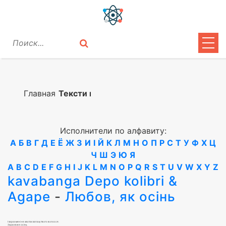
ЦИТАТЫ
ЛИРИКА
Главная
Тексти песен
ВОПРОСЫ
Исполнители по алфавиту:
ВОЙТИ
А
Б
В
Г
Д
Е
Ё
Ж
З
И
І
Й
К
Л
М
Н
О
П
Р
С
Т
У
Ф
Х
Ц
Ч
Ш
Э
Ю
Я
A
B
C
D
E
F
G
H
I
J
K
L
M
N
O
P
Q
R
S
T
U
V
W
X
Y
Z
kavabanga Depo kolibri &
Agape
-
Любов, як осiнь
І зараз мені не хватає запаху твого волосся.
Зараз вже осінь.