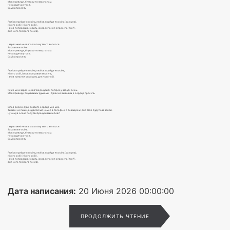
Мов привиди, блукаєм по кварталам.
Не заходячи у гості.
Самі запросять.
Любов прийде як осінь, любов прийде як осінь (да ну на),
нічого собі (нічого собі),
і знов поправки вносить, і знов питання спросить (яке?),
для чого тобі (ага поняв).
І зараз мені не хватає запаху твого волосся.
Зараз вже осінь.
Мов привиди, блукаєм по кварталам.
Не заходячи у гості.
Самі запросять.
Любов прийде як осінь, любов прийде як осінь,
нічого собі, і знов поправки вносить,
і знов питання спросить, для чого тобі.
Як же мені зараз не хватає докурити папіросу, забути осінь.
Мов привиди блукаєм між думками, і буває не вивозим, а сердце просить.
Біль в районі душі, розбите сердце моє-моє.
Ти мені не пиши, видаляй мій номер в телефоні, я без мережі для тебе буду поза зоной.
Ну чому в осіню пору так бракує нам любові?
І зараз мені не хватає запаху твого волосся.
Зараз вже осінь.
Мов привиди, блукаєм по кварталам.
Не заходячи у гості.
Самі запросять.
Любов прийде як осінь, любов прийде як осінь (да ну на),
нічого собі (нічого собі),
і знов поправки вносить, і знов питання спросить (яке?),
для чого тобі (ага поняв).
Дата написания:
20 Июня 2026 00:00:00
ПРОДОЛЖИТЬ ЧТЕНИЕ