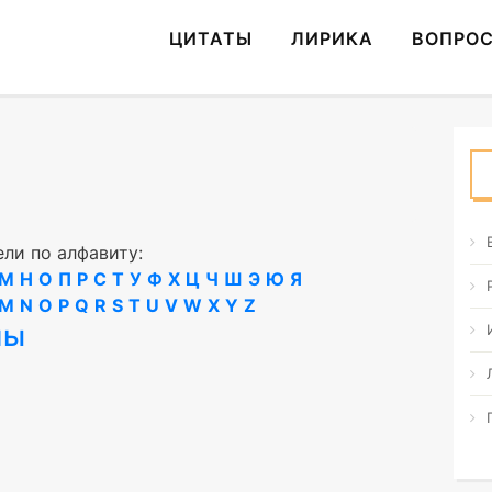
ЦИТАТЫ
ЛИРИКА
ВОПРО
ли по алфавиту:
М
Н
О
П
Р
С
Т
У
Ф
Х
Ц
Ч
Ш
Э
Ю
Я
M
N
O
P
Q
R
S
T
U
V
W
X
Y
Z
ны