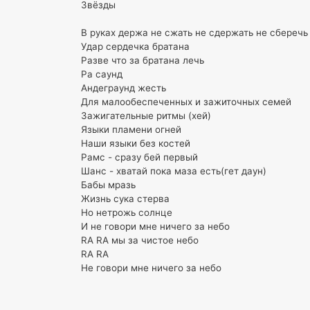
Звёзды
В руках держа не сжать не сдержать не сберечь
Удар сердечка братана
Разве что за братана лечь
Ра саунд
Андеграунд жесть
Для малообеспеченных и зажиточных семей
Зажигательные ритмы (хей)
Языки пламени огней
Наши языки без костей
Рамс - сразу бей первый
Шанс - хватай пока маза есть(гет даун)
Бабы мразь
Жизнь сука стерва
Но нетрожь солнце
И не говори мне ничего за небо
RA RA мы за чистое небо
RA RA
Не говори мне ничего за небо