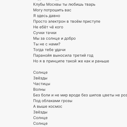
Клубы Москвы ты любишь тварь
Могу потрошить вас
Я здесь давно
Просто электрон в твоём приступе
Не ебёт чё кого
Сучки тачки
Мы за солнце и добро
Ты не с нами?
Тогда тебе удачи
Паранойя выносила третий год
Но я в принципе такой же как и раньше
Солнце
Звёзды
Частицы
Волны
Без боли и не мир вроде без шипов цветы не ро
Под облаками грозы
А выше космос
Звёзды
Солнце
Солнце