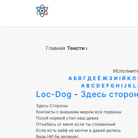
Главная
Тексти песен
Исполните
А
Б
В
Г
Д
Е
Ё
Ж
З
И
І
Й
К
Л
A
B
C
D
E
F
G
H
I
J
K
L
Loc-Dog
-
Здесь сторо
Здесь Стороны
Контакты с внешним миром все порваны
Похуй нормой стал наш девиз
Отъебись от меня если ты сломанный
Если есть кайф не молчи а давай делись
Ведь НИ би делишес