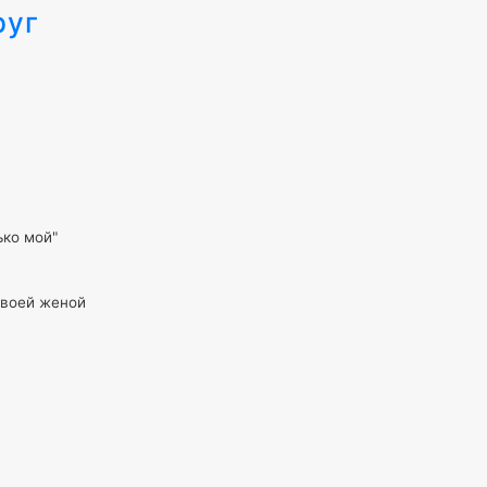
руг
ько мой"
своей женой