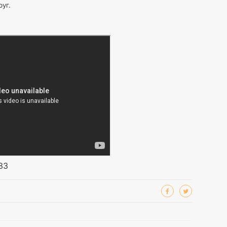
уг.
33