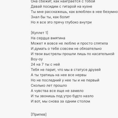
Она сбежит, как наиграется с тобой
Давай посидим с гитарой на кухне
Ты мне расскажешь, как влюблен в нее безумно
Знал бы ты, как болит
Но я все это прячу глубоко внутри
[Куплет 1]
На сердце вмятина
Может я вовсе не люблю и просто спятила
И думать о тебе совсем не обязательно
И твои выстрелы прошли лишь по касательной
Воу-оу
24 на 7 ты с ней
Тебя не парит, что мы в статусе друзей
А ты тратишь на нее все нервы
Но не последний у нее ты и не первый
Сколько лет прошло
А чувства все еще не замело
И ты звонишь под утро будто назло
И вот, мы снова за одним столом
[Припев]