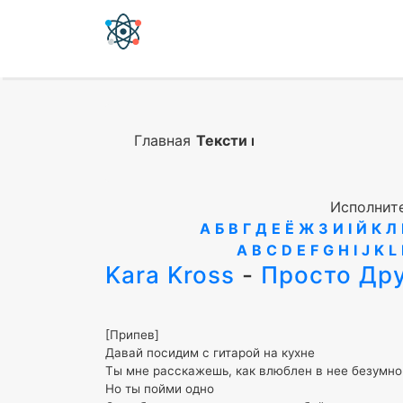
Главная
Тексти песен
Исполните
А
Б
В
Г
Д
Е
Ё
Ж
З
И
І
Й
К
Л
A
B
C
D
E
F
G
H
I
J
K
L
Kara Kross
-
Просто Др
[Припев]
Давай посидим с гитарой на кухне
Ты мне расскажешь, как влюблен в нее безумно
Но ты пойми одно