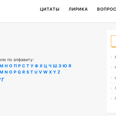
ЦИТАТЫ
ЛИРИКА
ВОПРО
ли по алфавиту:
М
Н
О
П
Р
С
Т
У
Ф
Х
Ц
Ч
Ш
Э
Ю
Я
M
N
O
P
Q
R
S
T
U
V
W
X
Y
Z
уг