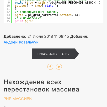
9
while
(
$row
= 
$sth
->fetchRow(DB_FETCHMODE_ASSOC)) {
10
$states
[] = 
$row
[
'state'
];
11
}
12
// генерируем HTML-таблицу
13
$grid
= pc_grid_horizontal(
$states
, 6);
14
// и печатаем ее
15
print
$grid
;
Добавлено:
21 Июля 2018 11:08:45
Добавил:
Андрей Ковальчук
ПРОДОЛЖИТЬ ЧТЕНИЕ
Нахождение всех
перестановок массива
PHP
МАССИВЫ