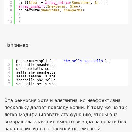
8
list(
$foo
) = 
array_splice
(
$newitems
, 
$i
, 1);
9
array_unshift
(
$newperms
, 
$foo
);
10
pc_permute(
$newitems
, 
$newperms
);
11
}
12
}
13
}
Например:
1
pc_permute(split(
' '
, 
'she sells seashells'
));
2
she sells seashells
3
she seashells sells
4
sells she seashells
5
sells seashells she
6
seashells she sells
7
seashells sells she
Эта рекурсия хотя и элегантна, но неэффективна,
поскольку делает повсюду копии. К тому же не так
легко модифицировать эту функцию, чтобы она
возвращала значения вместо вывода на печать без
накопления их в глобальной переменной.