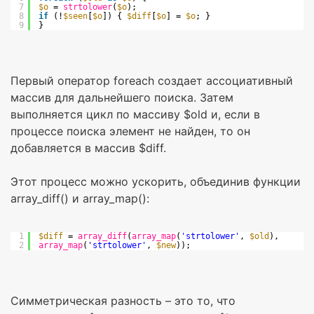
7
$o
= 
strtolower
(
$o
);
8
if
(!
$seen
[
$o
]) { 
$diff
[
$o
] = 
$o
; }
9
}
Первый оператор foreach создает ассоциативный
массив для дальнейшего поиска. Затем
выполняется цикл по массиву $old и, если в
процессе поиска элемент не найден, то он
добавляется в массив $diff.
Этот процесс можно ускорить, объединив функции
array_diff() и array_map():
1
$diff
= 
array_diff
(
array_map
(
'strtolower'
, 
$old
),
2
array_map
(
'strtolower'
, 
$new
));
Симметрическая разность – это то, что