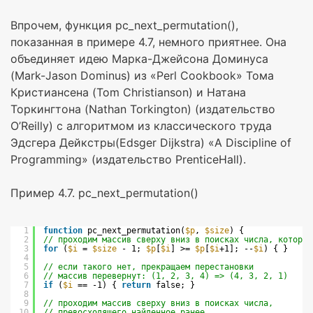
Впрочем, функция pc_next_permutation(),
показанная в примере 4.7, немного приятнее. Она
объединяет идею Марка-Джейсона Доминуса
(Mark-Jason Dominus) из «Perl Cookbook» Тома
Кристиансена (Tom Christianson) и Натана
Торкингтона (Nathan Torkington) (издательство
O’Reilly) с алгоритмом из классического труда
Эдсгера Дейкстры(Edsger Dijkstra) «A Discipline of
Programming» (издательство PrenticeHall).
Пример 4.7. pc_next_permutation()
1
function
pc_next_permutation(
$p
, 
$size
) {
2
// проходим массив сверху вниз в поисках числа, которое
3
for
(
$i
= 
$size
- 1; 
$p
[
$i
] >= 
$p
[
$i
+1]; --
$i
) { }
4
5
// если такого нет, прекращаем перестановки
6
// массив перевернут: (1, 2, 3, 4) => (4, 3, 2, 1)
7
if
(
$i
== -1) { 
return
false; }
8
9
// проходим массив сверху вниз в поисках числа,
10
// превосходящего найденное ранее