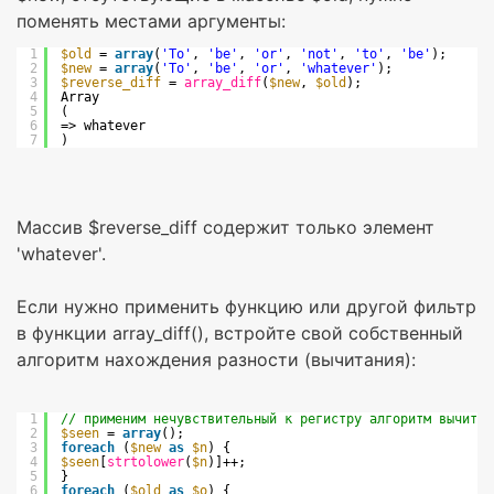
поменять местами аргументы:
1
$old
= 
array
(
'To'
, 
'be'
, 
'or'
, 
'not'
, 
'to'
, 
'be'
);
2
$new
= 
array
(
'To'
, 
'be'
, 
'or'
, 
'whatever'
);
3
$reverse_diff
= 
array_diff
(
$new
, 
$old
);
4
Array
5
(
6
=> whatever
7
)
Массив $reverse_diff содержит только элемент
'whatever'.
Если нужно применить функцию или другой фильтр
в функции array_diff(), встройте свой собственный
алгоритм нахождения разности (вычитания):
1
// применим нечувствительный к регистру алгоритм вычитан
2
$seen
= 
array
();
3
foreach
(
$new
as
$n
) {
4
$seen
[
strtolower
(
$n
)]++;
5
}
6
foreach
(
$old
as
$o
) {