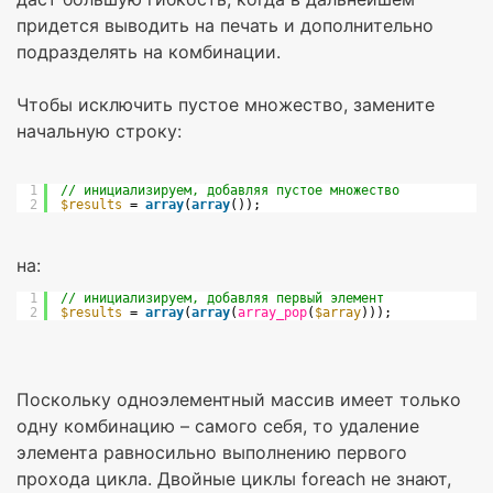
придется выводить на печать и дополнительно
подразделять на комбинации.
Чтобы исключить пустое множество, замените
начальную строку:
1
// инициализируем, добавляя пустое множество
2
$results
= 
array
(
array
());
на:
1
// инициализируем, добавляя первый элемент
2
$results
= 
array
(
array
(
array_pop
(
$array
)));
Поскольку одноэлементный массив имеет только
одну комбинацию – самого себя, то удаление
элемента равносильно выполнению первого
прохода цикла. Двойные циклы foreach не знают,