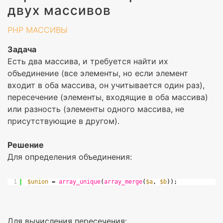
двух массивов
PHP
МАССИВЫ
Задача
Есть два массива, и требуется найти их
объединение (все элементы, но если элемент
входит в оба массива, он учитывается один раз),
пересечение (элементы, входящие в оба массива)
или разность (элементы одного массива, не
присутствующие в другом).
Решение
Для определения объединения:
1
$union
= 
array_unique
(
array_merge
(
$a
, 
$b
));
Для вычисления пересечения: