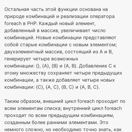
Остальная часть этой функции основана на
природе комбинаций и реализации оператора
foreach в PHP. Каждый новый элемент,
добавленный в массив, увеличивает число
комбинаций. Новые комбинации представляют
собой старые комбинации с новым элементом;
двухэлементный массив, состоящий из A и B,
генерирует четыре возможных
комбинации: {}, {A}, {B} и {A, B}. Добавление C к
этому множеству сохраняет четыре предыдущих
комбинации, а также добавляет четыре новых
комбинации: {C}, {A, C}, {B, C} и {A, B, C}.
Таким образом, внешний цикл foreach проходит по
всем элементам списка; внутренний цикл foreach
проходит по всем предыдущим комбинациям,
созданным более ранними элементами. Это
немного сложно, но необходимо точно знать, как