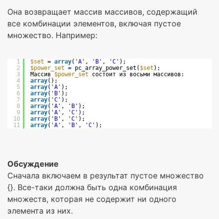
Она возвращает массив массивов, содержащий
все комбинации элементов, включая пустое
множество. Например:
1
$set
= 
array
(
'A'
, 
'B'
, 
'C'
);
2
$power_set
= pc_array_power_set(
$set
);
3
Массив 
$power_set
состоит из восьми массивов:
4
array
();
5
array
(
'A'
);
6
array
(
'B'
);
7
array
(
'C'
);
8
array
(
'A'
, 
'B'
);
9
array
(
'A'
, 
'C'
);
10
array
(
'B'
, 
'C'
);
11
array
(
'A'
, 
'B'
, 
'C'
);
Обсуждение
Сначала включаем в результат пустое множество
{}. Все-таки должна быть одна комбинация
множеств, которая не содержит ни одного
элемента из них.