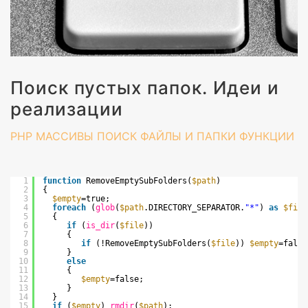
Поиск пустых папок. Идеи и
реализации
PHP
МАССИВЫ
ПОИСК
ФАЙЛЫ И ПАПКИ
ФУНКЦИИ
1
function
RemoveEmptySubFolders(
$path
)
2
{
3
$empty
=true;
4
foreach
(
glob
(
$path
.DIRECTORY_SEPARATOR.
"*"
) 
as
$file
5
{
6
if
(
is_dir
(
$file
))
7
{
8
if
(!RemoveEmptySubFolders(
$file
)) 
$empty
=false
9
}
10
else
11
{
12
$empty
=false;
13
}
14
}
15
if
(
$empty
) 
rmdir
(
$path
);