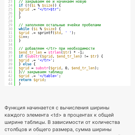
23
// закрываем ее и начинаем новую
24
if
(!(
$i
% 
$size
)) {
25
$grid
.= 
"</tr>$tr"
;
26
}
27
}
28
29
// заполняем остальные ячейки пробелами
30
while
(
$i
% 
$size
) {
31
$grid
.= sprintf(
$td
, 
' '
);
32
$i
++;
33
}
34
35
// добавляем </tr> при необходимости
36
$end_tr_len
= 
strlen
(
$tr
) * -1;
37
if
(
substr
(
$grid
, 
$end_tr_len
) != 
$tr
) {
38
$grid
.= 
'</tr>'
;
39
} 
else
{
40
$grid
= 
substr
(
$grid
, 0, 
$end_tr_len
);
41
}
// закрываем таблицу
42
$grid
.= 
'</table>'
;
43
return
$grid
;
44
}
Функция начинается с вычисления ширины
каждого элемента <td> в процентах к общей
ширине таблицы. В зависимости от количества
столбцов и общего размера, сумма ширины