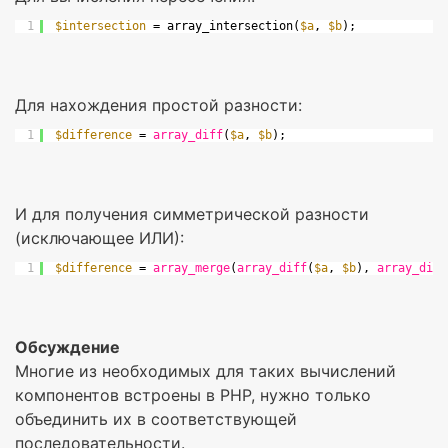
1
$intersection
= array_intersection(
$a
, 
$b
);
Для нахождения простой разности:
1
$difference
= 
array_diff
(
$a
, 
$b
);
И для получения симметрической разности
(исключающее ИЛИ):
1
$difference
= 
array_merge
(
array_diff
(
$a
, 
$b
), 
array_diff
Обсуждение
Многие из необходимых для таких вычислений
компонентов встроены в PHP, нужно только
объединить их в соответствующей
последовательности.