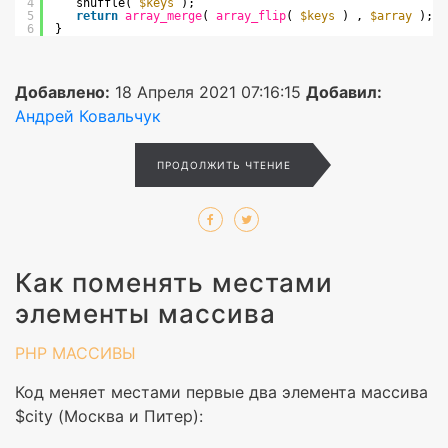
4
shuffle( 
$keys
); 
5
return
array_merge
( 
array_flip
( 
$keys
) , 
$array
); 
6
}
Добавлено:
18 Апреля 2021 07:16:15
Добавил:
Андрей Ковальчук
ПРОДОЛЖИТЬ ЧТЕНИЕ
Как поменять местами
элементы массива
PHP
МАССИВЫ
Код меняет местами первые два элемента массива
$city (Москва и Питер):