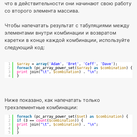
что в действительности они начинают свою работу
со второго элемента массива.
Чтобы напечатать результат с табуляциями между
элементами внутри комбинации и возвратом
каретки в конце каждой комбинации, используйте
следующий код:
1
$array
= 
array
(
'Adam'
, 
'Bret'
, 
'Ceff'
, 
'Dave'
);
2
foreach
(pc_array_power_set(
$array
) 
as
$combination
) {
3
print
join(
"\t"
, 
$combination
) . 
"\n"
;
4
}
Ниже показано, как напечатать только
трехэлементные комбинации:
1
foreach
(pc_array_power_set(
$set
) 
as
$combination
) {
2
if
(3 == 
count
(
$combination
)) {
3
print
join(
"\t"
, 
$combination
) . 
"\n"
;
4
}
5
}