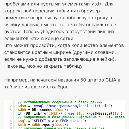
пробелами или пустыми элементами <td>. Для
корректной передачи таблицы в броузер
поместите непрерывную пробельную строку в
ячейку данных, вместо того чтобы оставлять ее
пустой. Теперь убедитесь в отсутствии лишних
элементов <tr> в конце сетки,
что может произойти, когда количество элементов
становится кратным ширине (другими словами,
если не нужно добавлять заполняющие ячейки).
Наконец, можно закрыть таблицу.
Например, напечатаем названия 50 штатов США в
таблице из шести столбцов:
1
// устанавливаем соединение с базой данных
2
$dsn
= 
'mysql://user:password@localhost/table'
;
3
$dbh
= DB::connect(
$dsn
);
4
if
(DB::isError(
$dbh
)) { 
die
(
$dbh
->getMessage()); }
5
// запрашиваем в базе данных информацию о 50-ти штатах
6
$sql
= 
"SELECT state FROM states"
;
7
$sth
= 
$dbh
->query(
$sql
);
8
// загружаем данные из базы данных в массив