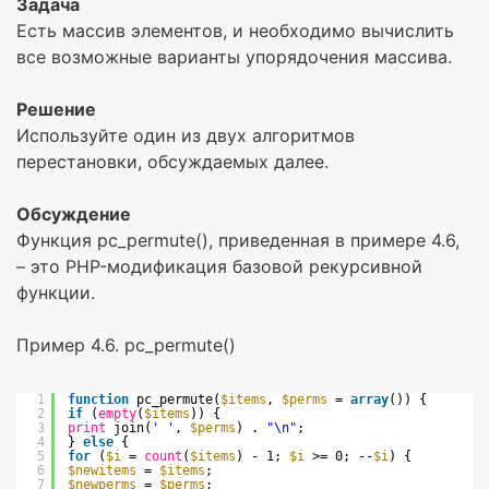
Задача
Есть массив элементов, и необходимо вычислить
все возможные варианты упорядочения массива.
Решение
Используйте один из двух алгоритмов
перестановки, обсуждаемых далее.
Обсуждение
Функция pc_permute(), приведенная в примере 4.6,
– это PHP-модификация базовой рекурсивной
функции.
Пример 4.6. pc_permute()
1
function
pc_permute(
$items
, 
$perms
= 
array
()) {
2
if
(
empty
(
$items
)) {
3
print
join(
' '
, 
$perms
) . 
"\n"
;
4
} 
else
{
5
for
(
$i
= 
count
(
$items
) - 1; 
$i
>= 0; --
$i
) {
6
$newitems
= 
$items
;
7
$newperms
= 
$perms
;