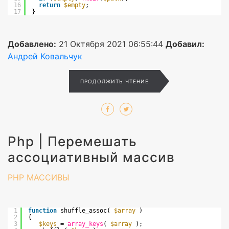
16
return
$empty
;
17
}
Добавлено:
21 Октября 2021 06:55:44
Добавил:
Андрей Ковальчук
ПРОДОЛЖИТЬ ЧТЕНИЕ
Php | Перемешать
ассоциативный массив
PHP
МАССИВЫ
1
function
shuffle_assoc( 
$array
) 
2
{ 
3
$keys
= 
array_keys
( 
$array
); 