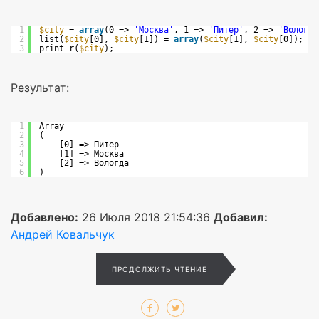
1
$city
= 
array
(0 => 
'Москва'
, 1 => 
'Питер'
, 2 => 
'Вологда
2
list(
$city
[0], 
$city
[1]) = 
array
(
$city
[1], 
$city
[0]);
3
print_r(
$city
);
Результат:
1
Array
2
(
3
[0] => Питер
4
[1] => Москва
5
[2] => Вологда
6
)
Добавлено:
26 Июля 2018 21:54:36
Добавил:
Андрей Ковальчук
ПРОДОЛЖИТЬ ЧТЕНИЕ