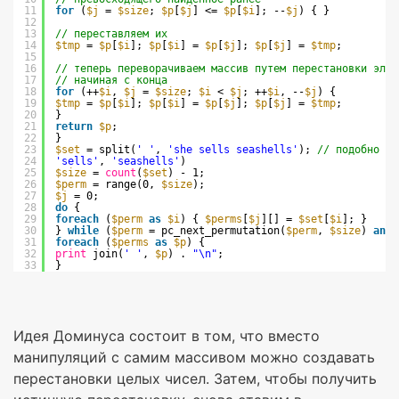
11
for
(
$j
= 
$size
; 
$p
[
$j
] <= 
$p
[
$i
]; --
$j
) { }
12
13
// переставляем их
14
$tmp
= 
$p
[
$i
]; 
$p
[
$i
] = 
$p
[
$j
]; 
$p
[
$j
] = 
$tmp
;
15
16
// теперь переворачиваем массив путем перестановки элем
17
// начиная с конца
18
for
(++
$i
, 
$j
= 
$size
; 
$i
< 
$j
; ++
$i
, --
$j
) {
19
$tmp
= 
$p
[
$i
]; 
$p
[
$i
] = 
$p
[
$j
]; 
$p
[
$j
] = 
$tmp
;
20
}
21
return
$p
;
22
}
23
$set
= split(
' '
, 
'she sells seashells'
); 
// подобно ма
24
'sells'
, 
'seashells'
)
25
$size
= 
count
(
$set
) - 1;
26
$perm
= range(0, 
$size
);
27
$j
= 0;
28
do
{
29
foreach
(
$perm
as
$i
) { 
$perms
[
$j
][] = 
$set
[
$i
]; }
30
} 
while
(
$perm
= pc_next_permutation(
$perm
, 
$size
) 
and
31
foreach
(
$perms
as
$p
) {
32
print
join(
' '
, 
$p
) . 
"\n"
;
33
}
Идея Доминуса состоит в том, что вместо
манипуляций с самим массивом можно создавать
перестановки целых чисел. Затем, чтобы получить