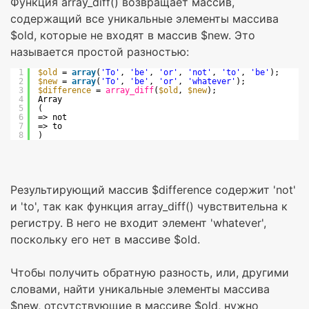
Функция array_diff() возвращает массив,
содержащий все уникальные элементы массива
$old, которые не входят в массив $new. Это
называется простой разностью:
1
$old
= 
array
(
'To'
, 
'be'
, 
'or'
, 
'not'
, 
'to'
, 
'be'
);
2
$new
= 
array
(
'To'
, 
'be'
, 
'or'
, 
'whatever'
);
3
$difference
= 
array_diff
(
$old
, 
$new
);
4
Array
5
(
6
=> not
7
=> to
8
)
Результирующий массив $difference содержит 'not'
и 'to', так как функция array_diff() чувствительна к
регистру. В него не входит элемент 'whatever',
поскольку его нет в массиве $old.
Чтобы получить обратную разность, или, другими
словами, найти уникальные элементы массива
$new, отсутствующие в массиве $old, нужно