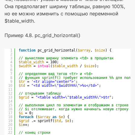
Она предполагает ширину таблицы, равную 100%,
но ее можно изменить с помощью переменной
$table_width.
Пример 4.8. pc_grid_horizontal()
1
function
pc_grid_horizontal(
$array
, 
$size
) {
2
3
// вычисляем ширину элемента <td> в процентах
4
$table_width
= 100;
5
$width
= 
intval
(
$table_width
/ 
$size
);
6
7
// определяем вид тегов <tr> и <td>
8
// функция sprintf() требует использования %% для получ
9
$tr
= 
'<tr align="center">'
;
10
$td
= 
"<td width=\"$width%%\">%s</td>"
;
11
12
// открываем таблицу
13
$grid
= 
"<table width=\"$table_width%\">$tr"
;
14
15
// выполняем цикл по элементам и отображаем в строке дл
16
// $i отслеживает, когда нужно начинать новую строку та
17
$i
= 0;
18
foreach
(
$array
as
$e
) {
19
$grid
.= sprintf(
$td
, 
$e
);
20
$i
++;
21
22
// конец строки