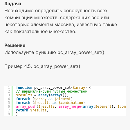
Задача
Необходимо определить совокупность всех
комбинаций множеств, содержащих все или
некоторые элементы массива, известную также
как показательное множество.
Решение
Используйте функцию pc_array_power_set()
Пример 4.5. pc_array_power_set()
1
function
pc_array_power_set(
$array
) {
2
// инициализируем пустым множеством
3
$results
= 
array
(
array
());
4
foreach
(
$array
as
$element
)
5
foreach
(
$results
as
$combination
)
6
array_push
(
$results
, 
array_merge
(
array
(
$element
), 
$combi
7
return
$results
;
8
}