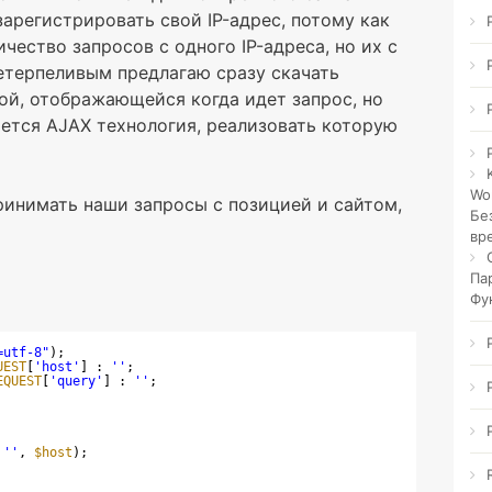
зарегистрировать свой IP-адрес, потому как
чество запросов с одного IP-адреса, но их с
Нетерпеливым предлагаю сразу скачать
ой, отображающейся когда идет запрос, но
яется AJAX технология, реализовать которую
Wo
принимать наши запросы с позицией и сайтом,
Бе
вр
Па
Фу
=utf-8"
);
UEST
[
'host'
] : 
''
;
EQUEST
[
'query'
] : 
''
;
 
''
, 
$host
);