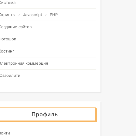
Система
Скрипты
Javascript
PHP
Создание сайтов
Фотошоп
Хостинг
Электронная коммерция
Юзабилити
Профиль
Войти