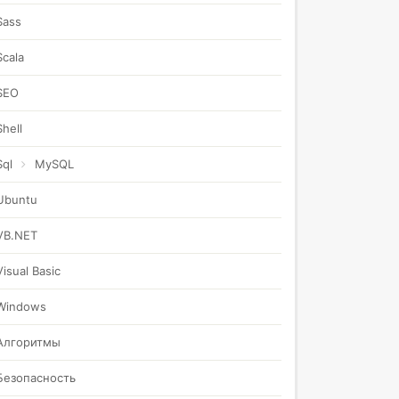
Sass
Scala
SEO
Shell
Sql
MySQL
Ubuntu
VB.NET
Visual Basic
Windows
Алгоритмы
Безопасность