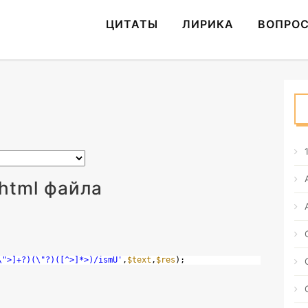
ЦИТАТЫ
ЛИРИКА
ВОПРО
html файла
\">]+?)(\"?)([^>]*>)/ismU'
,
$text
,
$res
);