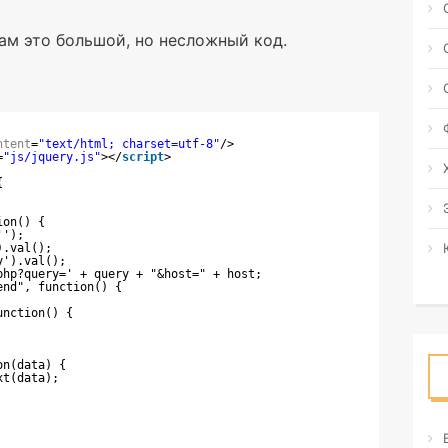
ам это большой, но несложный код.
ntent
=
"text/html; charset=utf-8"
/>
=
"js/jquery.js"
></
script
>
{
ion() {
'');
).val();
y').val();
php?query=' + query + "&host=" + host;
end", function() {
unction() {
on(data) {
xt(data);