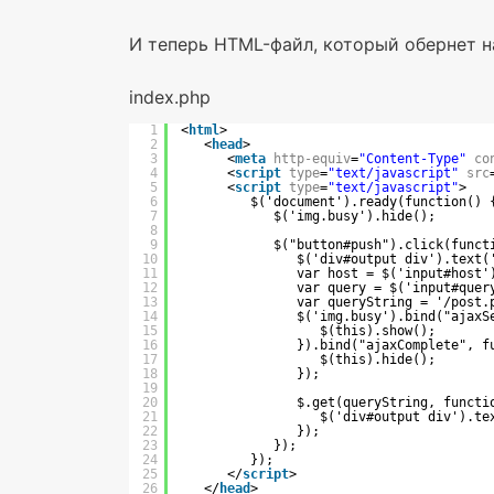
И теперь HTML-файл, который обернет н
index.php
1
<
html
>
2
<
head
>
3
<
meta
http-equiv
=
"Content-Type"
co
4
<
script
type
=
"text/javascript"
src
5
<
script
type
=
"text/javascript"
>
6
$('document').ready(function() 
7
$('img.busy').hide();
8
9
$("button#push").click(funct
10
$('div#output div').text(
11
var host = $('input#host'
12
var query = $('input#quer
13
var queryString = '/post.
14
$('img.busy').bind("ajaxS
15
$(this).show();
16
}).bind("ajaxComplete", f
17
$(this).hide();
18
});
19
20
$.get(queryString, functi
21
$('div#output div').te
22
});
23
});
24
});
25
</
script
>
26
</
head
>