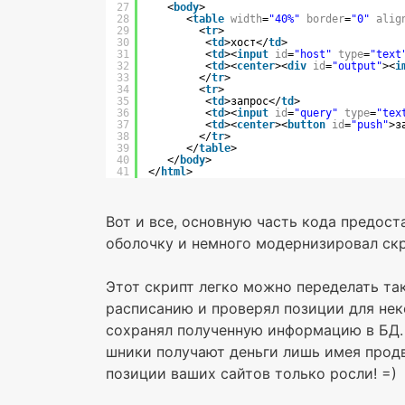
27
<
body
>
28
<
table
width
=
"40%"
border
=
"0"
alig
29
<
tr
>
30
<
td
>хост</
td
>
31
<
td
><
input
id
=
"host"
type
=
"text
32
<
td
><
center
><
div
id
=
"output"
><
i
33
</
tr
>
34
<
tr
>
35
<
td
>запрос</
td
>
36
<
td
><
input
id
=
"query"
type
=
"tex
37
<
td
><
center
><
button
id
=
"push"
>з
38
</
tr
>
39
</
table
>    
40
</
body
>
41
</
html
>
Вот и все, основную часть кода предост
оболочку и немного модернизировал скр
Этот скрипт легко можно переделать так
расписанию и проверял позиции для нек
сохранял полученную информацию в БД.
шники получают деньги лишь имея продв
позиции ваших сайтов только росли! =)