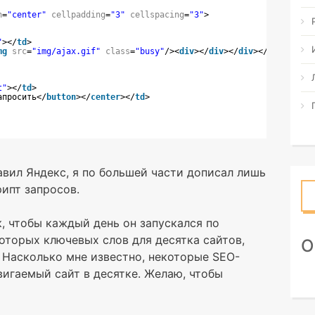
n
=
"center"
cellpadding
=
"3"
cellspacing
=
"3"
>
"
></
td
>
mg
src
=
"img/ajax.gif"
class
=
"busy"
/><
div
></
div
></
div
></
center
></
t"
></
td
>
апросить</
button
></
center
></
td
>
авил Яндекс, я по большей части дописал лишь
ипт запросов.
, чтобы каждый день он запускался по
оторых ключевых слов для десятка сайтов,
О
 Насколько мне известно, некоторые SEO-
игаемый сайт в десятке. Желаю, чтобы