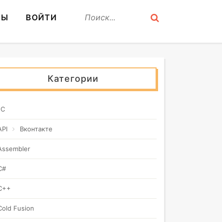
СЫ
ВОЙТИ
Категории
1C
API
Вконтакте
Assembler
C#
C++
Cold Fusion