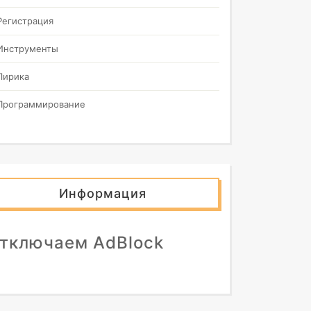
Регистрация
Инструменты
td
>
Лирика
Программирование
Информация
тключаем AdBlock