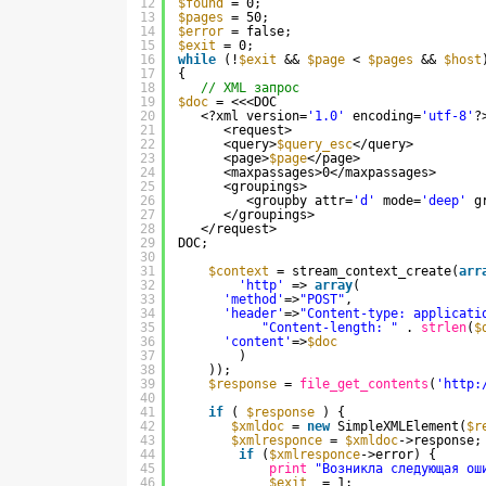
12
$found
= 0;
13
$pages
= 50;
14
$error
= false;
15
$exit
= 0;
16
while
(!
$exit
&& 
$page
< 
$pages
&& 
$host
17
{
18
// XML запрос
19
$doc
= <<<DOC
20
<?xml version=
'1.0'
encoding=
'utf-8'
?
21
<request>
22
<query>
$query_esc
</query>
23
<page>
$page
</page>
24
<maxpassages>0</maxpassages>
25
<groupings>
26
<groupby attr=
'd'
mode=
'deep'
g
27
</groupings>
28
</request>
29
DOC;
30
31
$context
= stream_context_create(
arr
32
'http'
=> 
array
(
33
'method'
=>
"POST"
,
34
'header'
=>
"Content-type: applicati
35
"Content-length: "
. 
strlen
(
$
36
'content'
=>
$doc
37
)
38
));
39
$response
= 
file_get_contents
(
'http:
40
41
if
( 
$response
) {
42
$xmldoc
= 
new
SimpleXMLElement(
$r
43
$xmlresponce
= 
$xmldoc
->response;
44
if
(
$xmlresponce
->error) {
45
print
"Возникла следующая ош
46
$exit
= 1;