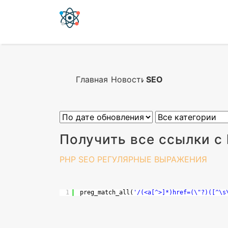
Главная
Новости
SEO
Получить все ссылки с 
PHP
SEO
РЕГУЛЯРНЫЕ ВЫРАЖЕНИЯ
1
preg_match_all(
'/(<a[^>]*)href=(\"?)([^\s