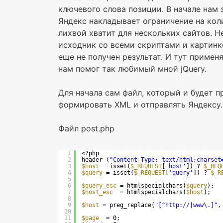
ключевого слова позиции. В начале нам 
Яндекс накладывает ограничение на коли
лихвой хватит для нескольких сайтов. 
исходник со всеми скриптами и картинк
еще не получен результат. И тут примен
нам помог так любимый мной jQuery.
Для начала сам файл, который и будет 
формировать XML и отправлять Яндексу.
Файл post.php
1
<?php
2
header (
"Content-Type: text/html;charset
3
$host
= isset(
$_REQUEST
[
'host'
]) ? 
$_REQ
4
$query
= isset(
$_REQUEST
[
'query'
]) ? 
$_R
5
6
$query_esc
= htmlspecialchars(
$query
);
7
$host_esc
= htmlspecialchars(
$host
);
8
9
$host
= preg_replace(
"[^http://|www\.]"
,
10
11
$page
= 0;