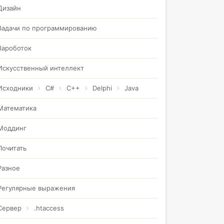
Дизайн
Задачи по программированию
Зароботок
Искусственный интеллект
Исходники
C#
C++
Delphi
Java
Математика
Моддинг
Почитать
Разное
Регулярные выражения
Сервер
.htaccess