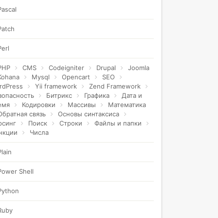
Pascal
Patch
Perl
PHP
CMS
Codeigniter
Drupal
Joomla
Kohana
Mysql
Opencart
SEO
rdPress
Yii framework
Zend Framework
зопасность
Битрикс
Графика
Дата и
емя
Кодировки
Массивы
Математика
Обратная связь
Основы синтаксиса
рсинг
Поиск
Строки
Файлы и папки
нкции
Числа
Plain
Power Shell
Python
Ruby