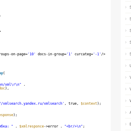
)
>
roups-on-page=
'10'
docs-in-group=
'1'
curcateg=
'-1'
/>
ay
(
on/xml\r\n"
.
doc
),
//xmlsearch.yandex.ru/xmlsearch'
, true, 
$context
);
esponse
);
ибка: "
. 
$xmlresponce
->error . 
"<br/>\n"
;