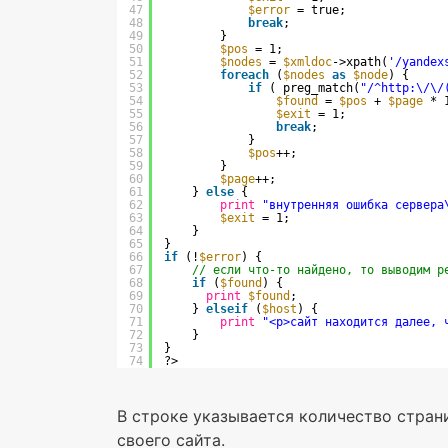
47
$error
= true;
48
break
;
49
}
50
$pos
= 1;
51
$nodes
= 
$xmldoc
->xpath(
'/yandex
52
foreach
(
$nodes
as
$node
) {
53
if
( preg_match(
"/^http:\/\/
54
$found
= 
$pos
+ 
$page
* 
55
$exit
= 1;
56
break
;
57
}
58
$pos
++;
59
}
60
$page
++;
61
} 
else
{
62
print
"внутренняя ошибка сервера
63
$exit
= 1;
64
}
65
}
66
if
(!
$error
) {
67
// если что-то найдено, то выводим р
68
if
(
$found
) {
69
print
$found
;
70
} 
elseif
(
$host
) {
71
print
"<p>сайт находится далее, 
72
}
73
}
74
?>
В строке указывается количество стран
своего сайта.