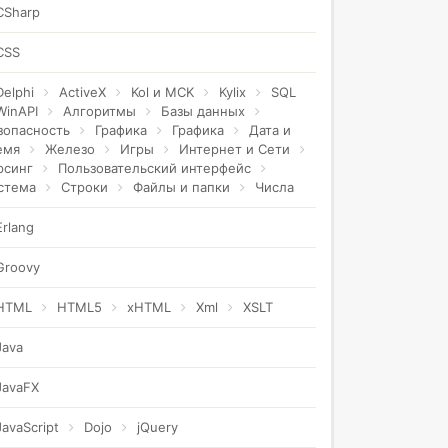
CSharp
CSS
Delphi
ActiveX
Kol и MCK
Kylix
SQL
WinAPI
Алгоритмы
Базы данных
зопасность
Графика
Графика
Дата и
емя
Железо
Игры
Интернет и Сети
рсинг
Пользовательский интерфейс
стема
Строки
Файлы и папки
Числа
Erlang
Groovy
HTML
HTML5
xHTML
Xml
XSLT
Java
JavaFX
JavaScript
Dojo
jQuery