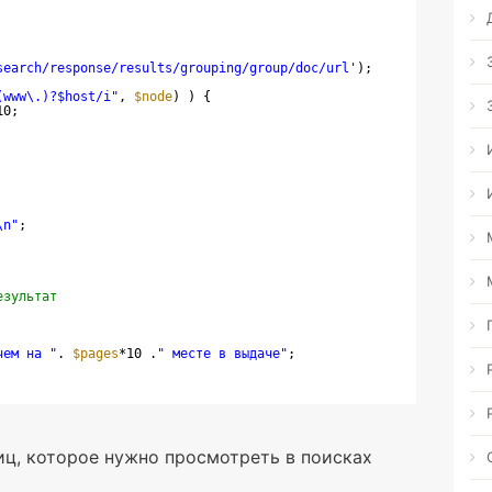
search/response/results/grouping/group/doc/url'
);
(www\.)?$host/i"
, 
$node
) ) {
10;
\n"
;
езультат 
чем на "
. 
$pages
*10 .
" месте в выдаче"
;
иц, которое нужно просмотреть в поисках