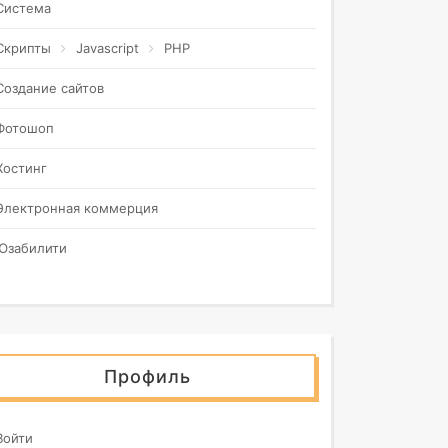
Система
Скрипты
Javascript
PHP
Создание сайтов
Фотошоп
Хостинг
Электронная коммерция
Юзабилити
Профиль
Войти