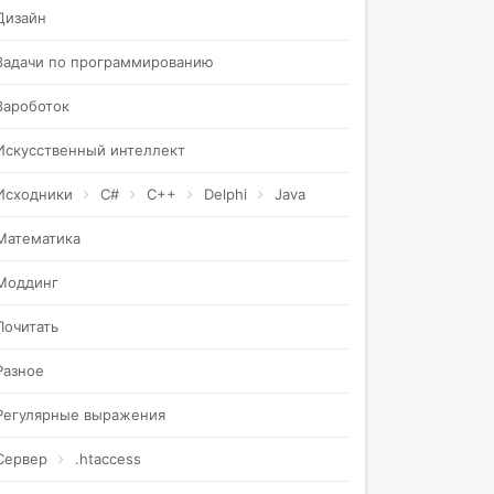
Дизайн
Задачи по программированию
Зароботок
Искусственный интеллект
Исходники
C#
C++
Delphi
Java
Математика
Моддинг
Почитать
Разное
Регулярные выражения
Сервер
.htaccess