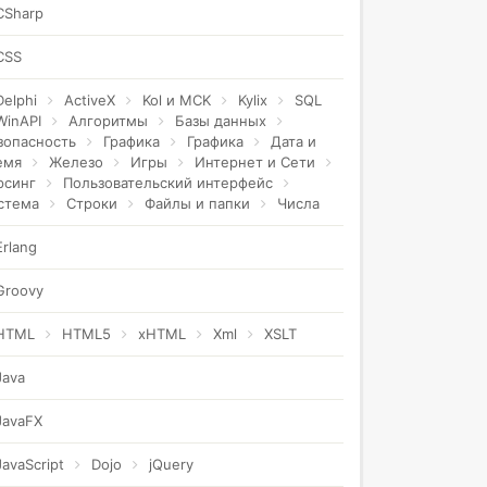
CSharp
CSS
Delphi
ActiveX
Kol и MCK
Kylix
SQL
WinAPI
Алгоритмы
Базы данных
зопасность
Графика
Графика
Дата и
емя
Железо
Игры
Интернет и Сети
рсинг
Пользовательский интерфейс
стема
Строки
Файлы и папки
Числа
Erlang
Groovy
HTML
HTML5
xHTML
Xml
XSLT
Java
JavaFX
JavaScript
Dojo
jQuery