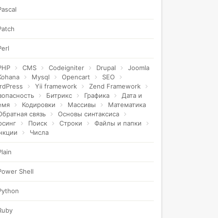
Pascal
Patch
Perl
PHP
CMS
Codeigniter
Drupal
Joomla
Kohana
Mysql
Opencart
SEO
rdPress
Yii framework
Zend Framework
зопасность
Битрикс
Графика
Дата и
емя
Кодировки
Массивы
Математика
Обратная связь
Основы синтаксиса
рсинг
Поиск
Строки
Файлы и папки
нкции
Числа
Plain
Power Shell
Python
Ruby