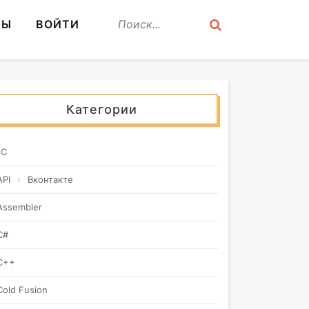
СЫ
ВОЙТИ
Категории
1C
API
Вконтакте
Assembler
C#
C++
Cold Fusion