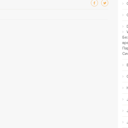
Бе
вр
Па
Си