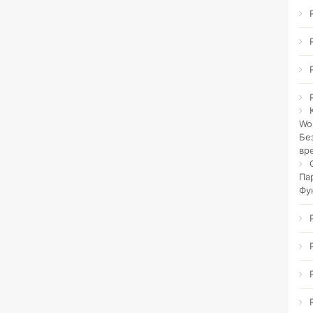
Wo
Бе
вр
Па
Фу