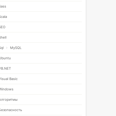
Sass
Scala
SEO
Shell
Sql
MySQL
Ubuntu
VB.NET
Visual Basic
Windows
Алгоритмы
Безопасность