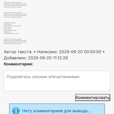
Осіннє листя падало, падало,
Накрило мене тут, а давай присядемо.
Як сонце, ти світила, ми танули, танули,
Осіннє листя падало, падало.
Осіннє листя падало, падало,
Накрило мене тут, а давай присядемо.
Як сонце, ти світила, ми танули, танули,
Осіннє листя падало, падало.
Ми будемо поетами
своєї поеми.
Кожен крок і моменти, де ти і я
це не просто .
Бачу силуети.
І ми не знали ще тоді,
як буде все,
коли закінчиться та осінь.
Осіннє листя падало, падало,
Накрило мене тут, а давай присядемо.
Як сонце, ти світила, ми танули, танули,
Осіннє листя падало, падало.
Автор текста:
• Написано: 2026-06-20 00:00:00 •
Добавлено: 2026-06-20 11:12:29
Комментарии:
Комментировать
Нету комментариев для вывода...