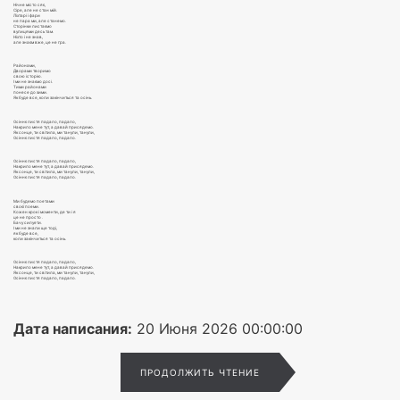
Нічне місто сяє,
Сіре, але не стан мій.
Ліхтарі і фари
не пара ми, але станемо.
Сторінки листаємо
вулицями десь там.
Ніхто і не знав,
але знаєм вже, це не гра.
Районами,
Дворами творимо
свою історію.
І ми не знаємо досі.
Тими районами
понесе до зими.
Як буде все, коли закінчиться та осінь.
Осіннє листя падало, падало,
Накрило мене тут, а давай присядемо.
Як сонце, ти світила, ми танули, танули,
Осіннє листя падало, падало.
Осіннє листя падало, падало,
Накрило мене тут, а давай присядемо.
Як сонце, ти світила, ми танули, танули,
Осіннє листя падало, падало.
Ми будемо поетами
своєї поеми.
Кожен крок і моменти, де ти і я
це не просто .
Бачу силуети.
І ми не знали ще тоді,
як буде все,
коли закінчиться та осінь.
Осіннє листя падало, падало,
Накрило мене тут, а давай присядемо.
Як сонце, ти світила, ми танули, танули,
Осіннє листя падало, падало.
Дата написания:
20 Июня 2026 00:00:00
ПРОДОЛЖИТЬ ЧТЕНИЕ