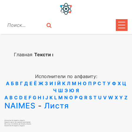
ЦИТАТЫ
ЛИРИКА
Главная
Тексти песен
ВОПРОСЫ
Исполнители по алфавиту:
ВОЙТИ
А
Б
В
Г
Д
Е
Ё
Ж
З
И
І
Й
К
Л
М
Н
О
П
Р
С
Т
У
Ф
Х
Ц
Ч
Ш
Э
Ю
Я
A
B
C
D
E
F
G
H
I
J
K
L
M
N
O
P
Q
R
S
T
U
V
W
X
Y
Z
NAIMES
-
Листя
Осіннє листя падало, падало,
Накрило мене тут, а давай присядемо.
Як сонце, ти світила, ми танули, танули,
Осіннє листя падало, падало.